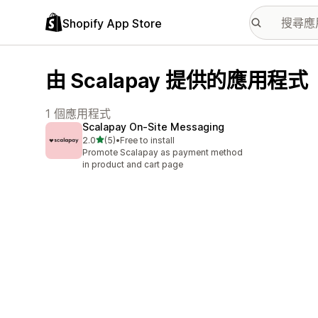
Shopify App Store
由 Scalapay 提供的應用程式
1 個應用程式
Scalapay On‑Site Messaging
滿分 5 顆星
2.0
(5)
•
Free to install
共有 5 則評價
Promote Scalapay as payment method
in product and cart page