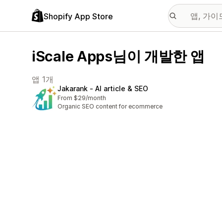
Shopify App Store
iScale Apps님이 개발한 앱
앱 1개
Jakarank ‑ AI article & SEO
From $29/month
Organic SEO content for ecommerce