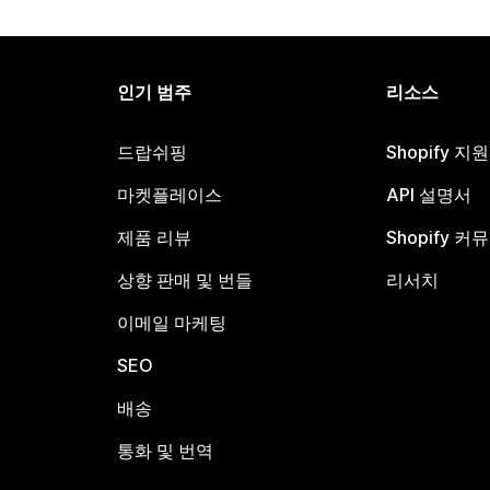
인기 범주
리소스
드랍쉬핑
Shopify 지
마켓플레이스
API 설명서
제품 리뷰
Shopify 커
상향 판매 및 번들
리서치
이메일 마케팅
SEO
배송
통화 및 번역