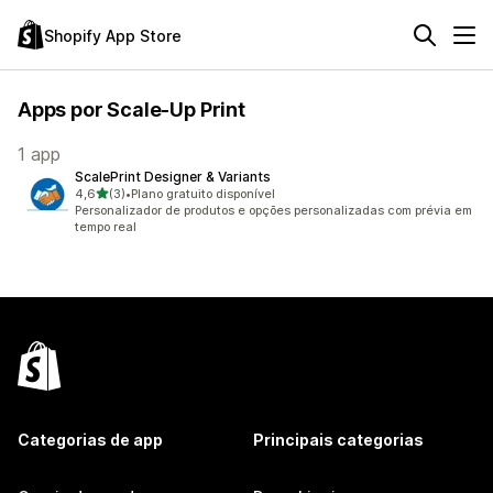
Shopify App Store
Apps por Scale-Up Print
1 app
ScalePrint Designer & Variants
de 5 estrelas
4,6
(3)
•
Plano gratuito disponível
3 avaliações ao todo
Personalizador de produtos e opções personalizadas com prévia em
tempo real
Categorias de app
Principais categorias