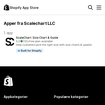
Shopify App Store
Apper fra Scalechart LLC
1 app
ScaleChart: Size Chart & Guide
av 5 stjerner
5,0
(12)
•
Free plan available
Totalt 12 omtaler
Help customers pick the right size with size charts & upsells
Built for Shopify
Appkategorier
Populære kategorier