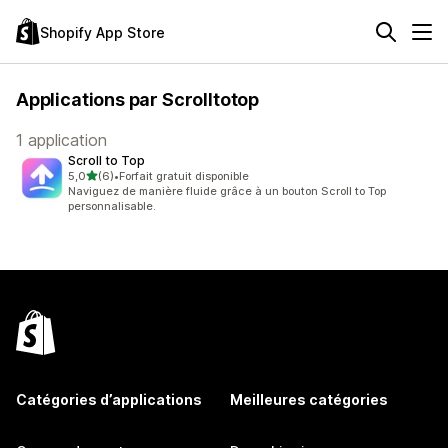
Shopify App Store
Applications par Scrolltotop
1 application
Scroll to Top
étoile(s) sur 5
5,0
(6)
•
Forfait gratuit disponible
6 avis au total
Naviguez de manière fluide grâce à un bouton Scroll to Top
personnalisable.
Catégories d’applications
Meilleures catégories