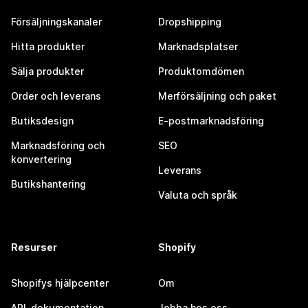
Försäljningskanaler
Dropshipping
Hitta produkter
Marknadsplatser
Sälja produkter
Produktomdömen
Order och leverans
Merförsäljning och paket
Butiksdesign
E-postmarknadsföring
Marknadsföring och
SEO
konvertering
Leverans
Butikshantering
Valuta och språk
Resurser
Shopify
Shopifys hjälpcenter
Om
API-dokumentation
Jobba hos oss