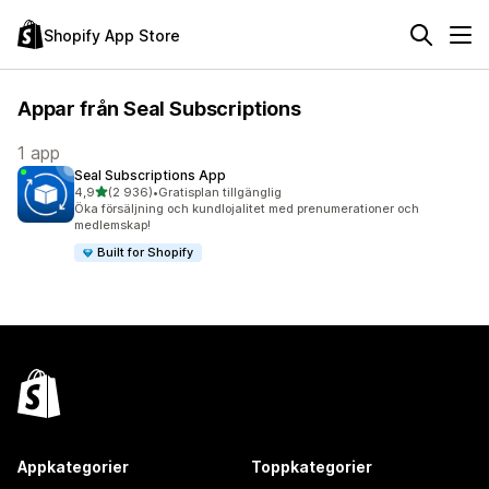
Shopify App Store
Appar från Seal Subscriptions
1 app
Seal Subscriptions App
av 5 stjärnor
4,9
(2 936)
•
Gratisplan tillgänglig
2936 recensioner totalt
Öka försäljning och kundlojalitet med prenumerationer och
medlemskap!
Built for Shopify
Appkategorier
Toppkategorier