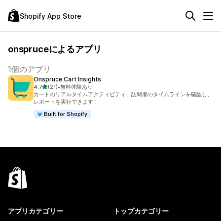
Shopify App Store
onspruceによるアプリ
1個のアプリ
Onspruce Cart Insights
5つ星中
4.7
(21)
•
無料体験あり
合計レビュー数：21件
カートのリアルタイムアクティビティ、訪問者のタイムラインを確認し、
レポートを実行できます！
Built for Shopify
アプリカテゴリー
トップカテゴリー