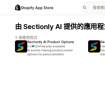
Shopify App Store
由 Sectionly AI 提供的應用
3 個應用程式
Sectionly AI Product Options
Se
滿分 5 顆星
5.0
(2)
•
Free plan available
Fre
共有 2 則評價
AI assists making product,variant
Sma
options for personalization
De