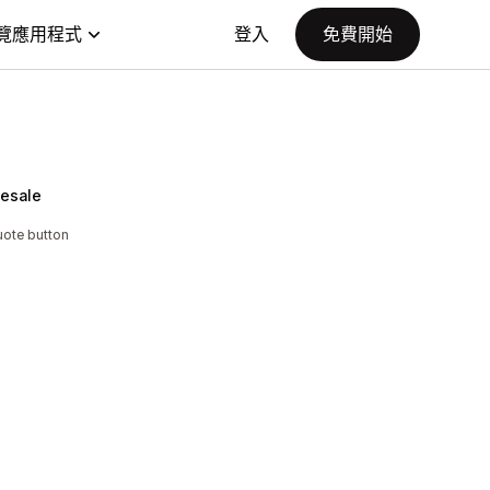
覽應用程式
登入
免費開始
lesale
uote button