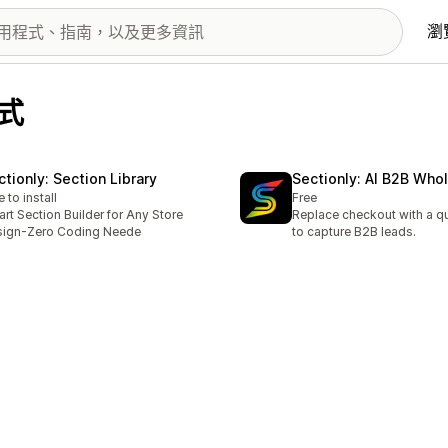
瀏
程式
ctionly: Section Library
Sectionly: AI B2B Who
e to install
Free
rt Section Builder for Any Store
Replace checkout with a q
sign-Zero Coding Neede
to capture B2B leads.