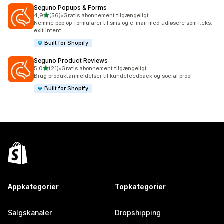
Seguno Popups & Forms
ud af 5 stjerner
4,9
(56)
•
Gratis abonnement tilgængeligt
56 anmeldelser i alt
Nemme pop op-formularer til sms og e-mail med udløsere som f.eks.
exit intent
Built for Shopify
Seguno Product Reviews
ud af 5 stjerner
5,0
(21)
•
Gratis abonnement tilgængeligt
21 anmeldelser i alt
Brug produktanmeldelser til kundefeedback og social proof
Built for Shopify
Appkategorier
Topkategorier
Salgskanaler
Dropshipping