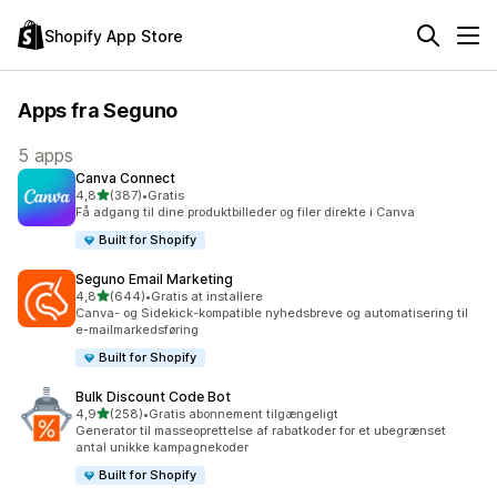
Shopify App Store
Apps fra Seguno
5 apps
Canva Connect
ud af 5 stjerner
4,8
(387)
•
Gratis
387 anmeldelser i alt
Få adgang til dine produktbilleder og filer direkte i Canva
Built for Shopify
Seguno Email Marketing
ud af 5 stjerner
4,8
(644)
•
Gratis at installere
644 anmeldelser i alt
Canva- og Sidekick-kompatible nyhedsbreve og automatisering til
e-mailmarkedsføring
Built for Shopify
Bulk Discount Code Bot
ud af 5 stjerner
4,9
(258)
•
Gratis abonnement tilgængeligt
258 anmeldelser i alt
Generator til masseoprettelse af rabatkoder for et ubegrænset
antal unikke kampagnekoder
Built for Shopify