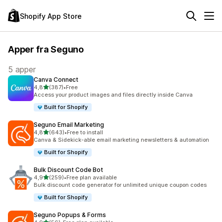
Shopify App Store
Apper fra Seguno
5 apper
Canva Connect
av 5 stjerner
4,8
(387)
•
Free
Totalt 387 omtaler
Access your product images and files directly inside Canva
Built for Shopify
Seguno Email Marketing
av 5 stjerner
4,8
(643)
•
Free to install
Totalt 643 omtaler
Canva & Sidekick-able email marketing newsletters & automation
Built for Shopify
Bulk Discount Code Bot
av 5 stjerner
4,9
(259)
•
Free plan available
Totalt 259 omtaler
Bulk discount code generator for unlimited unique coupon codes
Built for Shopify
Seguno Popups & Forms