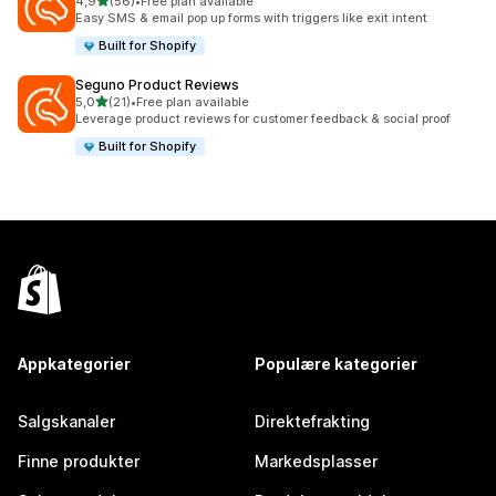
av 5 stjerner
4,9
(56)
•
Free plan available
Totalt 56 omtaler
Easy SMS & email pop up forms with triggers like exit intent
Built for Shopify
Seguno Product Reviews
av 5 stjerner
5,0
(21)
•
Free plan available
Totalt 21 omtaler
Leverage product reviews for customer feedback & social proof
Built for Shopify
Appkategorier
Populære kategorier
Salgskanaler
Direktefrakting
Finne produkter
Markedsplasser