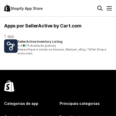
Shopify App Store
Apps por SellerActive by Cart.com
1 app
SellerActive Inventory Listing
de 5 estrelas
2,4
(7)
•
Avaliação gratuita
7 avaliações ao todo
Reprecifique e venda na Amazon, Walmart, eBay, TikTok Shop e
muito mais
Categorias de app
Principais categorias