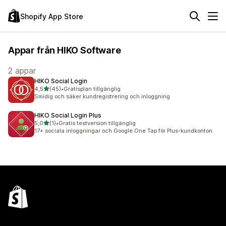
Shopify App Store
Appar från HIKO Software
2 appar
HIKO Social Login
av 5 stjärnor
4,5
(45)
•
Gratisplan tillgänglig
45 recensioner totalt
Smidig och säker kundregistrering och inloggning
HIKO Social Login Plus
av 5 stjärnor
5,0
(1)
•
Gratis testversion tillgänglig
1 recensioner totalt
17+ sociala inloggningar och Google One Tap för Plus-kundkonton