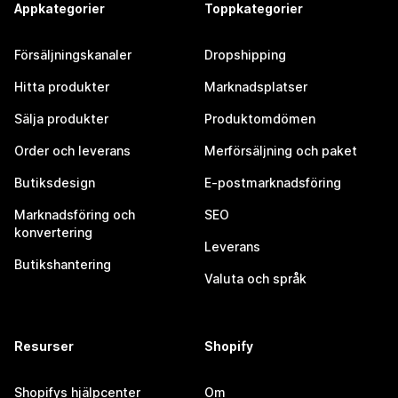
Appkategorier
Toppkategorier
Försäljningskanaler
Dropshipping
Hitta produkter
Marknadsplatser
Sälja produkter
Produktomdömen
Order och leverans
Merförsäljning och paket
Butiksdesign
E-postmarknadsföring
Marknadsföring och
SEO
konvertering
Leverans
Butikshantering
Valuta och språk
Resurser
Shopify
Shopifys hjälpcenter
Om