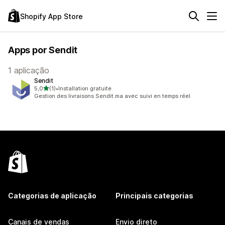
Shopify App Store
Apps por Sendit
1 aplicação
Sendit
de 5 estrelas
5,0
(1)
•
Installation gratuite
1 total de avaliações
Gestion des livraisons Sendit.ma avec suivi en temps réel
Categorias de aplicação
Principais categorias
Canais de vendas
Envio direto