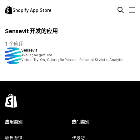
Shopify App Store
Sensevit 开发的应用
1 个应用
Sensevit
Avaliação gratuita
Virtual Try-On, Coloração Pessoal, Personal Stylist e Analytic
应用类别
热门类别
销售渠道
代发货