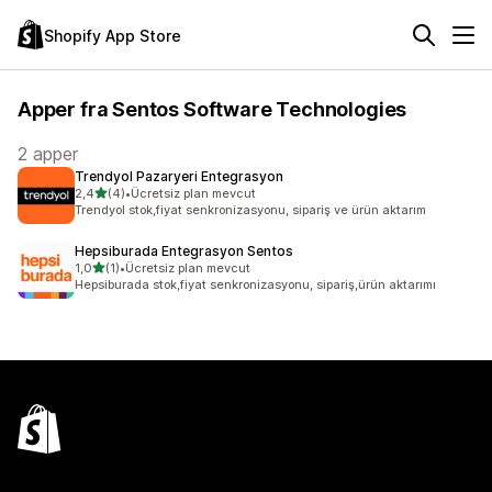
Shopify App Store
Apper fra Sentos Software Technologies
2 apper
Trendyol Pazaryeri Entegrasyon
av 5 stjerner
2,4
(4)
•
Ücretsiz plan mevcut
Totalt 4 omtaler
Trendyol stok,fiyat senkronizasyonu, sipariş ve ürün aktarım
Hepsiburada Entegrasyon Sentos
av 5 stjerner
1,0
(1)
•
Ücretsiz plan mevcut
Totalt 1 omtaler
Hepsiburada stok,fiyat senkronizasyonu, sipariş,ürün aktarımı