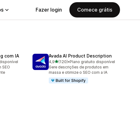
ps
Fazer login
Comece grátis
og com IA
Avada AI Product Description
de 5 estrelas
disponível
4,9
(120)
•
Plano gratuito disponível
120 avaliações ao todo
m SEO
Gere descrições de produtos em
nte
massa e otimize o SEO com a IA
Built for Shopify