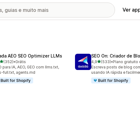
Ver ap
ada AEO SEO Optimizer LLMs
SEO On: Criador de Bl
de 5 estrelas
de 5 estrelas
(352)
•
Grátis
4,9
(533)
•
Plano gratuito 
 avaliações ao todo
533 avaliações ao todo
 para IA, AEO, GEO com llms.txt,
Escreva posts de blog co
s-full.txt, agents.md
usando IA rápida e facilme
Built for Shopify
Built for Shopify