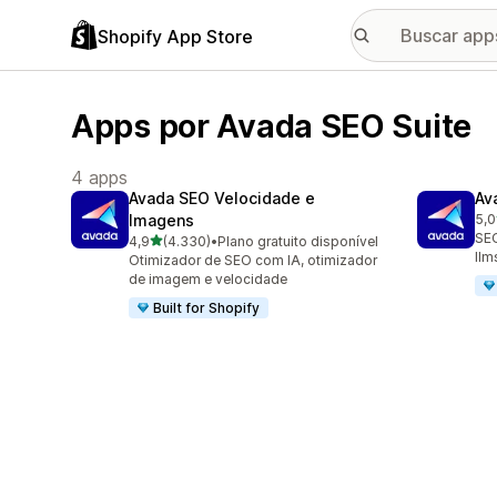
Shopify App Store
Apps por Avada SEO Suite
4 apps
Avada SEO Velocidade e
Av
Imagens
5,0
352
SEO
de 5 estrelas
4,9
(4.330)
•
Plano gratuito disponível
4330 avaliações ao todo
llm
Otimizador de SEO com IA, otimizador
de imagem e velocidade
Built for Shopify