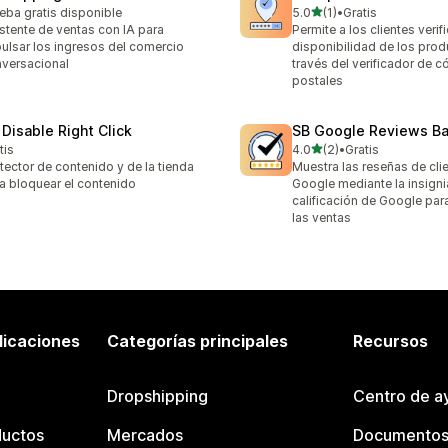
de 5 estrellas
eba gratis disponible
5.0
(1)
•
Gratis
1 reseñas en total
stente de ventas con IA para
Permite a los clientes verifi
ulsar los ingresos del comercio
disponibilidad de los prod
versacional
través del verificador de 
postales
 Disable Right Click
SB Google Reviews B
de 5 estrellas
tis
4.0
(2)
•
Gratis
2 reseñas en total
tector de contenido y de la tienda
Muestra las reseñas de cli
a bloquear el contenido
Google mediante la insigni
calificación de Google par
las ventas
licaciones
Categorías principales
Recursos
Dropshipping
Centro de a
ductos
Mercados
Documentos