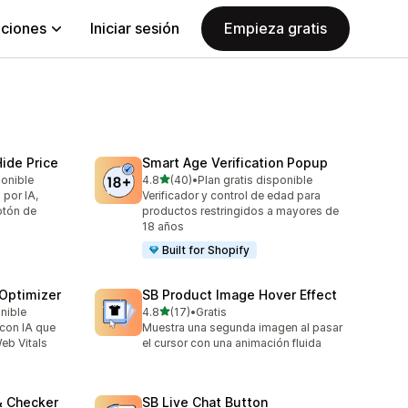
aciones
Iniciar sesión
Empieza gratis
ide Price
Smart Age Verification Popup
de 5 estrellas
ponible
4.8
(40)
•
Plan gratis disponible
40 reseñas en total
por IA,
Verificador y control de edad para
otón de
productos restringidos a mayores de
18 años
Built for Shopify
 Optimizer
SB Product Image Hover Effect
de 5 estrellas
onible
4.8
(17)
•
Gratis
17 reseñas en total
con IA que
Muestra una segunda imagen al pasar
eb Vitals
el cursor con una animación fluida
& Checker
SB Live Chat Button