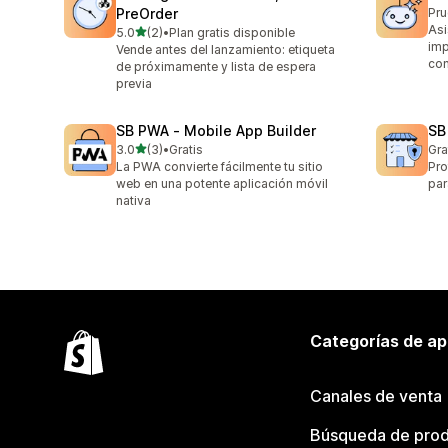
PreOrder
Pru
Asi
de 5 estrellas
5.0
(2)
•
Plan gratis disponible
2 reseñas en total
imp
Vende antes del lanzamiento: etiqueta
con
de próximamente y lista de espera
previa
SB PWA ‑ Mobile App Builder
SB
de 5 estrellas
3.0
(3)
•
Gratis
Gra
3 reseñas en total
La PWA convierte fácilmente tu sitio
Pro
web en una potente aplicación móvil
par
nativa
Categorías de ap
Canales de venta
Búsqueda de pro