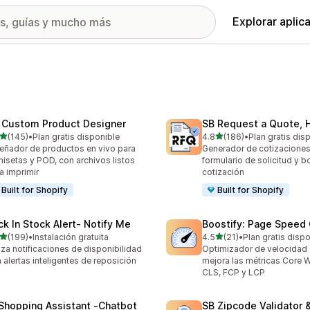
Explorar aplic
 Custom Product Designer
SB Request a Quote, H
de 5 estrellas
de 5 estrellas
(145)
•
Plan gratis disponible
4.8
(186)
•
Plan gratis dis
 reseñas en total
186 reseñas en total
eñador de productos en vivo para
Generador de cotizaciones 
isetas y POD, con archivos listos
formulario de solicitud y b
a imprimir
cotización
Built for Shopify
Built for Shopify
ck In Stock Alert‑ Notify Me
Boostify: Page Speed
de 5 estrellas
de 5 estrellas
(199)
•
Instalación gratuita
4.5
(21)
•
Plan gratis disp
 reseñas en total
21 reseñas en total
za notificaciones de disponibilidad
Optimizador de velocidad 
 alertas inteligentes de reposición
mejora las métricas Core W
CLS, FCP y LCP
 Shopping Assistant ‑Chatbot
SB Zipcode Validator 