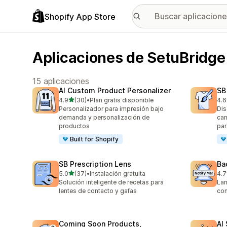
Shopify App Store
Aplicaciones de SetuBridge
15 aplicaciones
AI Custom Product Personalizer
SB
de 5 estrellas
4.9
(30)
•
Plan gratis disponible
4.6
30 reseñas en total
145
Personalizador para impresión bajo
Dis
demanda y personalización de
cam
productos
par
Built for Shopify
SB Prescription Lens
Ba
de 5 estrellas
5.0
(37)
•
Instalación gratuita
4.7
37 reseñas en total
199
Solución inteligente de recetas para
Lan
lentes de contacto y gafas
con
Coming Soon Products,
AI