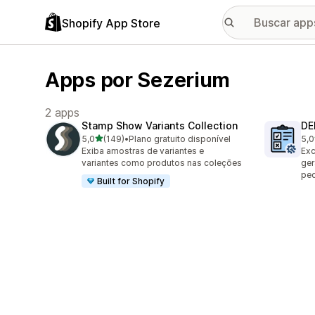
Shopify App Store
Apps por Sezerium
2 apps
Stamp Show Variants Collection
DE
de 5 estrelas
5,0
(149)
•
Plano gratuito disponível
5,0
149 avaliações ao todo
7 a
Exiba amostras de variantes e
Exc
variantes como produtos nas coleções
ger
pe
Built for Shopify