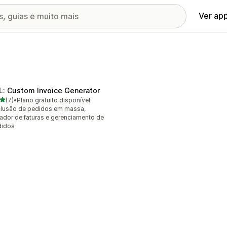
Ver ap
L: Custom Invoice Generator
de 5 estrelas
(7)
•
Plano gratuito disponível
valiações ao todo
lusão de pedidos em massa,
ador de faturas e gerenciamento de
didos