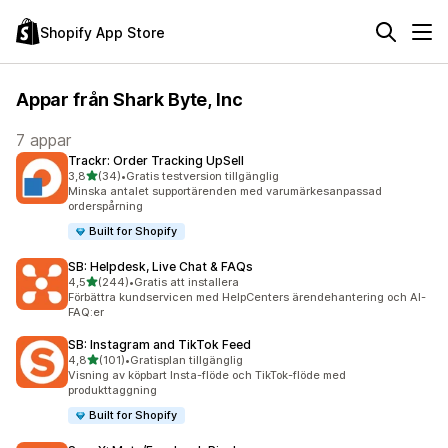
Shopify App Store
Appar från Shark Byte, Inc
7 appar
Trackr: Order Tracking UpSell
av 5 stjärnor
3,8
(34)
•
Gratis testversion tillgänglig
34 recensioner totalt
Minska antalet supportärenden med varumärkesanpassad
orderspårning
Built for Shopify
SB: Helpdesk, Live Chat & FAQs
av 5 stjärnor
4,5
(244)
•
Gratis att installera
244 recensioner totalt
Förbättra kundservicen med HelpCenters ärendehantering och AI-
FAQ:er
SB: Instagram and TikTok Feed
av 5 stjärnor
4,8
(101)
•
Gratisplan tillgänglig
101 recensioner totalt
Visning av köpbart Insta-flöde och TikTok-flöde med
produkttaggning
Built for Shopify