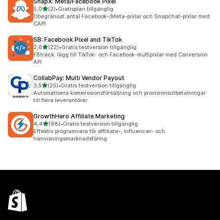
SnapX: Meta/Facebook Pixel
av 5 stjärnor
5,0
(2)
•
Gratisplan tillgänglig
2 recensioner totalt
Obegränsat antal Facebook-/Meta-pixlar och Snapchat-pixlar med
CAPI
SB: Facebook Pixel and TikTok
av 5 stjärnor
2,6
(22)
•
Gratis testversion tillgänglig
22 recensioner totalt
FBtrack: lägg till TikTok- och Facebook-multipixlar med Conversion
API
CollabPay: Multi Vendor Payout
av 5 stjärnor
3,5
(25)
•
Gratis testversion tillgänglig
25 recensioner totalt
Automatisera kommissionsförsäljning och provisionsutbetalningar
till flera leverantörer
GrowthHero Affiliate Marketing
av 5 stjärnor
4,4
(98)
•
Gratis testversion tillgänglig
98 recensioner totalt
Effektiv programvara för affiliate-, influencer- och
hänvisningsmarknadsföring