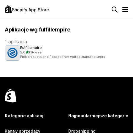
Shopify App Store
Aplikacje wg fulfillempire
1 aplikacja
Fulfillempire
na 5 gwiazdek
5,0
(1)
•
Free
Łączna liczba recenzji: 1
Pick products and Repack from vetted manufacturers
Kategorie aplikacji
Najpopularniejsze kategorie
Kanały sprzedaży
Dropshipping