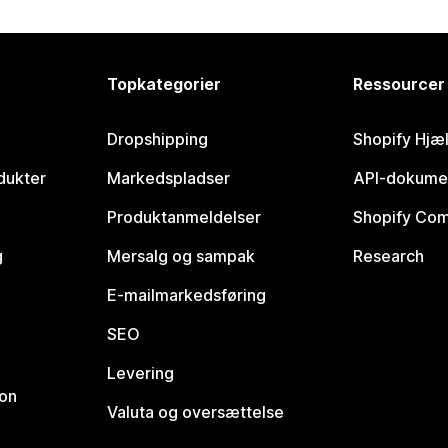
Topkategorier
Ressourcer
Dropshipping
Shopify Hjæ
dukter
Markedspladser
API-dokume
Produktanmeldelser
Shopify Co
g
Mersalg og sampak
Research
E-mailmarkedsføring
SEO
Levering
ion
Valuta og oversættelse