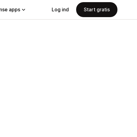
se apps
Log ind
Start gratis