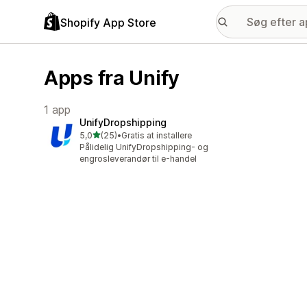
Shopify App Store
Apps fra Unify
1 app
UnifyDropshipping
ud af 5 stjerner
5,0
(25)
•
Gratis at installere
25 anmeldelser i alt
Pålidelig UnifyDropshipping- og
engrosleverandør til e-handel