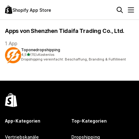
Shopify App Store
Apps von Shenzhen Tidaifa Trading Co., Ltd.
1 App
Toponedropshipping
von 5 Sternen
4,5
(15)
•
Kostenlos
15 Rezensionen insgesamt
Dropshipping vereinfacht: Beschaffung, Branding & Fulfillment
App-Kategorien
Top-Kategorien
Vertriebskanäle
Dropshipping