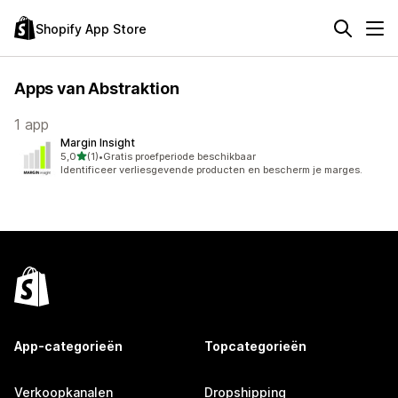
Shopify App Store
Apps van Abstraktion
1 app
Margin Insight
van 5 sterren
5,0
(1)
•
Gratis proefperiode beschikbaar
1 recensies in totaal
Identificeer verliesgevende producten en bescherm je marges.
App-categorieën
Topcategorieën
Verkoopkanalen
Dropshipping