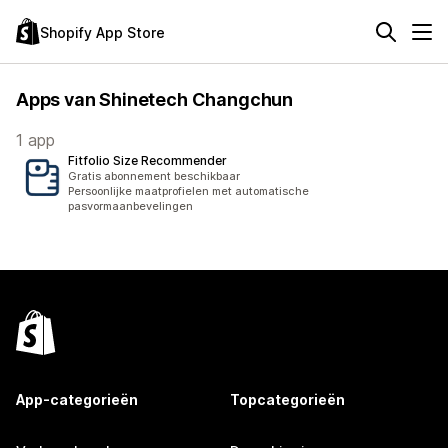
Shopify App Store
Apps van Shinetech Changchun
1 app
Fitfolio Size Recommender
Gratis abonnement beschikbaar
Persoonlijke maatprofielen met automatische
pasvormaanbevelingen
App-categorieën
Topcategorieën