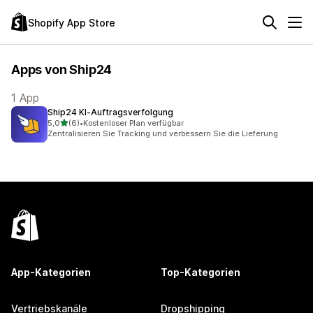
Shopify App Store
Apps von Ship24
1 App
Ship24 KI‑Auftragsverfolgung
von 5 Sternen
5,0
(6)
•
Kostenloser Plan verfügbar
6 Rezensionen insgesamt
Zentralisieren Sie Tracking und verbessern Sie die Lieferung
App-Kategorien
Top-Kategorien
Vertriebskanäle
Dropshipping