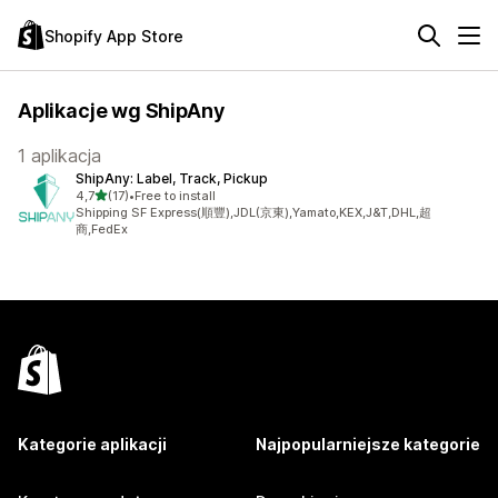
Shopify App Store
Aplikacje wg ShipAny
1 aplikacja
ShipAny: Label, Track, Pickup
na 5 gwiazdek
4,7
(17)
•
Free to install
Łączna liczba recenzji: 17
Shipping SF Express(順豐),JDL(京東),Yamato,KEX,J&T,DHL,超
商,FedEx
Kategorie aplikacji
Najpopularniejsze kategorie