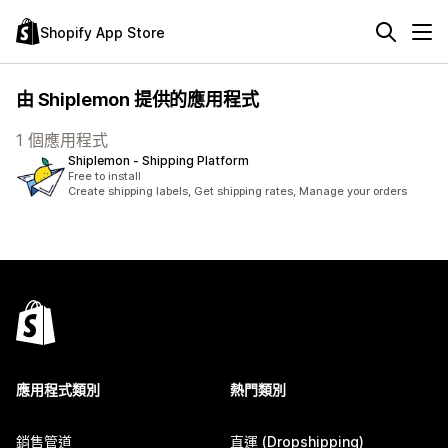
Shopify App Store
由 Shiplemon 提供的應用程式
1 個應用程式
Shiplemon ‑ Shipping Platform
Free to install
Create shipping labels, Get shipping rates, Manage your orders
應用程式類別
熱門類別
銷售管道
直運 (Dropshipping)