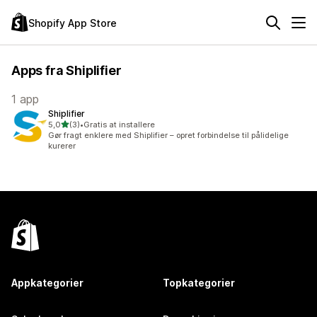
Shopify App Store
Apps fra Shiplifier
1 app
Shiplifier
ud af 5 stjerner
5,0
(3)
•
Gratis at installere
3 anmeldelser i alt
Gør fragt enklere med Shiplifier – opret forbindelse til pålidelige
kurerer
Appkategorier
Topkategorier