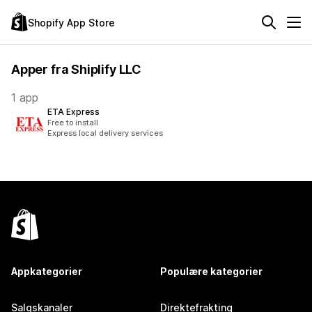
Shopify App Store
Apper fra Shiplify LLC
1 app
ETA Express
Free to install
Express local delivery services
Appkategorier
Populære kategorier
Salgskanaler
Direktefrakting