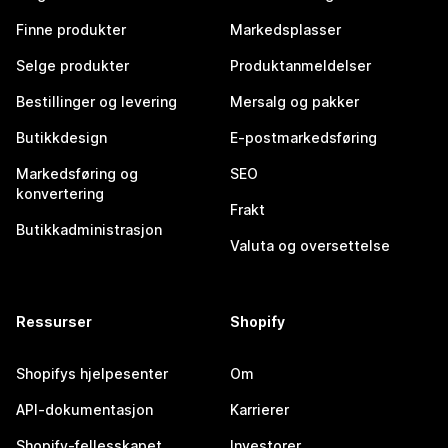
Finne produkter
Markedsplasser
Selge produkter
Produktanmeldelser
Bestillinger og levering
Mersalg og pakker
Butikkdesign
E-postmarkedsføring
Markedsføring og
SEO
konvertering
Frakt
Butikkadministrasjon
Valuta og oversettelse
Ressurser
Shopify
Shopifys hjelpesenter
Om
API-dokumentasjon
Karrierer
Shopify-fellesskapet
Investorer