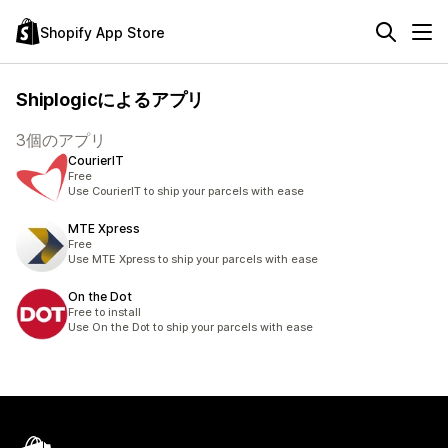
Shopify App Store
Shiplogicによるアプリ
3個のアプリ
CourierIT
Free
Use CourierIT to ship your parcels with ease
MTE Xpress
Free
Use MTE Xpress to ship your parcels with ease
On the Dot
Free to install
Use On the Dot to ship your parcels with ease