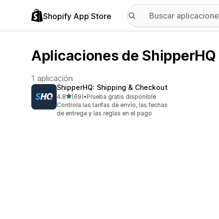
Shopify App Store
Aplicaciones de ShipperHQ
1 aplicación
ShipperHQ: Shipping & Checkout
de 5 estrellas
4.8
(69)
•
Prueba gratis disponible
69 reseñas en total
Controla las tarifas de envío, las fechas
de entrega y las reglas en el pago