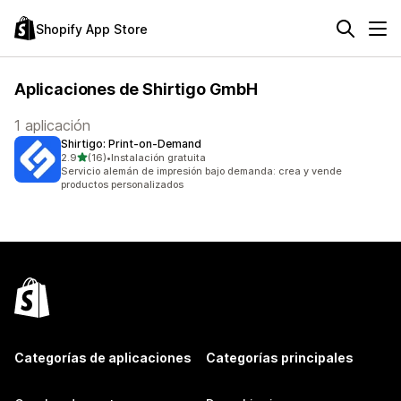
Shopify App Store
Aplicaciones de Shirtigo GmbH
1 aplicación
Shirtigo: Print‑on‑Demand
de 5 estrellas
2.9
(16)
•
Instalación gratuita
16 reseñas en total
Servicio alemán de impresión bajo demanda: crea y vende
productos personalizados
Categorías de aplicaciones
Categorías principales