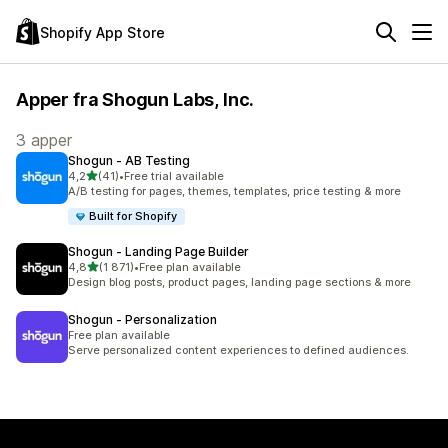
Shopify App Store
Apper fra Shogun Labs, Inc.
3 apper
Shogun ‑ AB Testing
av 5 stjerner
4,2
(41)
•
Free trial available
Totalt 41 omtaler
A/B testing for pages, themes, templates, price testing & more
Built for Shopify
Shogun ‑ Landing Page Builder
av 5 stjerner
4,8
(1 871)
•
Free plan available
Totalt 1871 omtaler
Design blog posts, product pages, landing page sections & more
Shogun ‑ Personalization
Free plan available
Serve personalized content experiences to defined audiences.