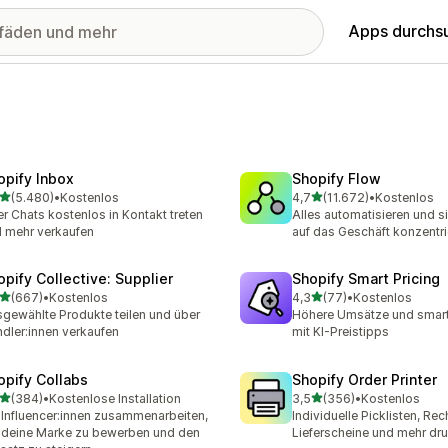
Apps durchs
opify Inbox
Shopify Flow
von 5 Sternen
von 5 Sternen
(5.480)
•
Kostenlos
4,7
(11.672)
•
Kostenlos
0 Rezensionen insgesamt
11672 Rezensionen insge
r Chats kostenlos in Kontakt treten
Alles automatisieren und s
 mehr verkaufen
auf das Geschäft konzentri
opify Collective: Supplier
Shopify Smart Pricing
von 5 Sternen
von 5 Sternen
(667)
•
Kostenlos
4,3
(77)
•
Kostenlos
 Rezensionen insgesamt
77 Rezensionen insgesam
gewählte Produkte teilen und über
Höhere Umsätze und smart
dler:innen verkaufen
mit KI-Preistipps
opify Collabs
Shopify Order Printer
von 5 Sternen
von 5 Sternen
(384)
•
Kostenlose Installation
3,5
(356)
•
Kostenlos
 Rezensionen insgesamt
356 Rezensionen insgesa
 Influencer:innen zusammenarbeiten,
Individuelle Picklisten, Re
deine Marke zu bewerben und den
Lieferscheine und mehr dr