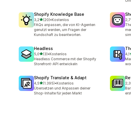
Ums
Shopify Knowledge Base
Sh
von 5 Sternen
3,2
(20)
•
Kostenlos
2,7
20 Rezensionen insgesamt
34 
FAQs anpassen, die von KI-Agenten
Th
genutzt werden, um Fragen der
men
Kundschaft zu beantworten.
sim
Headless
Th
von 5 Sternen
5,0
(3)
•
Kostenlos
4,1
3 Rezensionen insgesamt
4 R
Headless Commerce mit der Shopify
Man
Storefront-API entwickeln
wor
Shopify Translate & Adapt
Re
von 5 Sternen
4,5
(1.395)
•
Kostenlos
2,3
1395 Rezensionen insgesamt
466
Übersetzen und Anpassen deiner
Bar
Shop-Inhalte für jeden Markt
ers