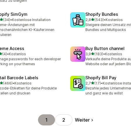
atz zu steigern
opify SimGym
Shopify Bundles
von 5 Sternen
von 5 Sternen
(34)
•
Kostenlose Installation
2,8
(543)
•
Kostenlos
Rezensionen insgesamt
543 Rezensionen insgesa
eme-Änderungen mit
Steigere deinen Umsatz mit
schenähnlichen KI-Käufer:innen
Bundles und Multipacks
ulieren
eme Access
Buy Button channel
von 5 Sternen
von 5 Sternen
(4)
•
Kostenlos
3,9
(183)
•
Kostenlos
ezensionen insgesamt
183 Rezensionen insgesa
age passwords for each developer
Verkaufe deine Produkte au
king on your themes
Website oder auf jedem Bl
tail Barcode Labels
Shopify Bill Pay
von 5 Sternen
von 5 Sternen
(466)
•
Kostenlos
2,7
(17)
•
Kostenlose Insta
 Rezensionen insgesamt
17 Rezensionen insgesamt
code-Etiketten für deine Produkte
Bezahle jedes Unternehmen
tellen und drucken
und ganz wie du willst
Weiter
1
2