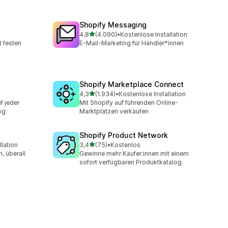
Shopify Messaging
von 5 Sternen
4,8
(4.090)
•
Kostenlose Installation
mt
4090 Rezensionen insgesamt
 festen
E-Mail-Marketing für Händler*innen
Shopify Marketplace Connect
von 5 Sternen
4,3
(1.934)
•
Kostenlose Installation
mt
1934 Rezensionen insgesamt
f jeder
Mit Shopify auf führenden Online-
og
Marktplätzen verkaufen
Shopify Product Network
von 5 Sternen
llation
3,4
(75)
•
Kostenlos
75 Rezensionen insgesamt
, überall
Gewinne mehr Käufer:innen mit einem
sofort verfügbaren Produktkatalog