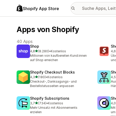
Shopify App Store
Apps von Shopify
40 Apps
Shop
Sh
von 5 Sternen
4,8
(8.280)
•
Kostenlos
4,6
8280 Rezensionen insgesamt
548
Millionen von kaufbereiten Kund:innen
Übe
auf Shop erreichen
und
Shopify Checkout Blocks
Sh
von 5 Sternen
4,3
(180)
•
Kostenlos
4,5
180 Rezensionen insgesamt
667
Checkout-, Danksagungs- und
Aus
Bestellstatusseiten anpassen
Hän
Shopify Subscriptions
Sh
von 5 Sternen
3,7
(734)
•
Kostenlos
4,0
734 Rezensionen insgesamt
384
Mehr Umsatz mit Abonnements
Mit
erzielen
um 