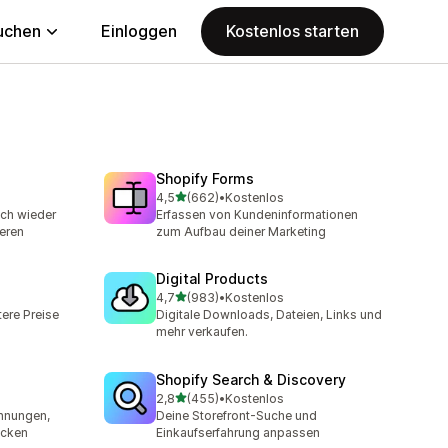
uchen
Einloggen
Kostenlos starten
Shopify Forms
von 5 Sternen
4,5
(662)
•
Kostenlos
samt
662 Rezensionen insgesamt
ich wieder
Erfassen von Kundeninformationen
eren
zum Aufbau deiner Marketing
Digital Products
von 5 Sternen
4,7
(983)
•
Kostenlos
t
983 Rezensionen insgesamt
ere Preise
Digitale Downloads, Dateien, Links und
mehr verkaufen.
Shopify Search & Discovery
von 5 Sternen
2,8
(455)
•
Kostenlos
mt
455 Rezensionen insgesamt
chnungen,
Deine Storefront-Suche und
ucken
Einkaufserfahrung anpassen