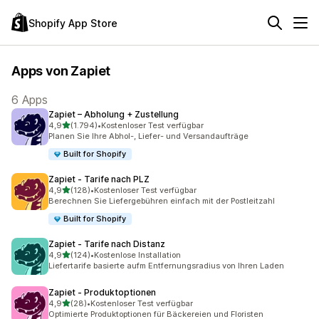
Shopify App Store
Apps von Zapiet
6 Apps
Zapiet – Abholung + Zustellung
von 5 Sternen
4,9
(1.794)
•
Kostenloser Test verfügbar
1794 Rezensionen insgesamt
Planen Sie Ihre Abhol-, Liefer- und Versandaufträge
Built for Shopify
Zapiet ‑ Tarife nach PLZ
von 5 Sternen
4,9
(128)
•
Kostenloser Test verfügbar
128 Rezensionen insgesamt
Berechnen Sie Liefergebühren einfach mit der Postleitzahl
Built for Shopify
Zapiet ‑ Tarife nach Distanz
von 5 Sternen
4,9
(124)
•
Kostenlose Installation
124 Rezensionen insgesamt
Liefertarife basierte aufm Entfernungsradius von Ihren Laden
Zapiet ‑ Produktoptionen
von 5 Sternen
4,9
(28)
•
Kostenloser Test verfügbar
28 Rezensionen insgesamt
Optimierte Produktoptionen für Bäckereien und Floristen