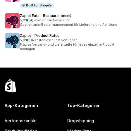
Built for Shopify
Zapiet Eats ‑ Restaurantmenü
von 5 Sternen
5,0
(4)
•
Kostenlose Installation
4 Rezensionen insgesamt
Gastronomie-Bestellmanagement für Lieferung und Abholung
Zapiet ‑ Product Rates
von 5 Sternen
5,0
(3)
•
Kostenloser Test verfügbar
3 Rezensionen insgesamt
Präzise Versand- und Liefertarife für jedes einzelne Produkt
festlegen
App-Kategorien
Top-Kategorien
Vertriebskanäle
Dropshipping