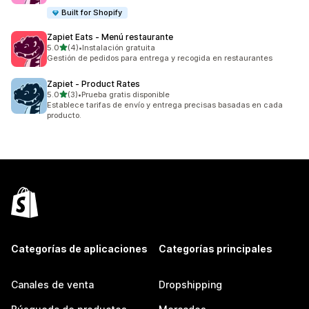
Built for Shopify
Zapiet Eats ‑ Menú restaurante
de 5 estrellas
5.0
(4)
•
Instalación gratuita
4 reseñas en total
Gestión de pedidos para entrega y recogida en restaurantes
Zapiet ‑ Product Rates
de 5 estrellas
5.0
(3)
•
Prueba gratis disponible
3 reseñas en total
Establece tarifas de envío y entrega precisas basadas en cada
producto.
Categorías de aplicaciones
Categorías principales
Canales de venta
Dropshipping