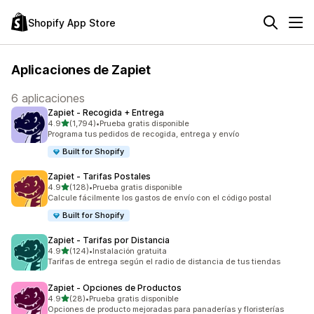
Shopify App Store
Aplicaciones de Zapiet
6 aplicaciones
Zapiet ‑ Recogida + Entrega
de 5 estrellas
4.9
(1,794)
•
Prueba gratis disponible
1794 reseñas en total
Programa tus pedidos de recogida, entrega y envío
Built for Shopify
Zapiet ‑ Tarifas Postales
de 5 estrellas
4.9
(128)
•
Prueba gratis disponible
128 reseñas en total
Calcule fácilmente los gastos de envío con el código postal
Built for Shopify
Zapiet ‑ Tarifas por Distancia
de 5 estrellas
4.9
(124)
•
Instalación gratuita
124 reseñas en total
Tarifas de entrega según el radio de distancia de tus tiendas
Zapiet ‑ Opciones de Productos
de 5 estrellas
4.9
(28)
•
Prueba gratis disponible
28 reseñas en total
Opciones de producto mejoradas para panaderías y floristerías