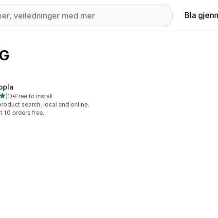
Bla gjen
AG
opla
av 5 stjerner
(1)
•
Free to install
alt 1 omtaler
product search, local and online.
st 10 orders free.