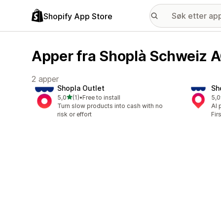
Shopify App Store
Apper fra Shoplà Schweiz 
2 apper
Shopla Outlet
Sh
av 5 stjerner
5,0
(1)
•
Free to install
5,0
Totalt 1 omtaler
Tot
Turn slow products into cash with no
AI 
risk or effort
Fir