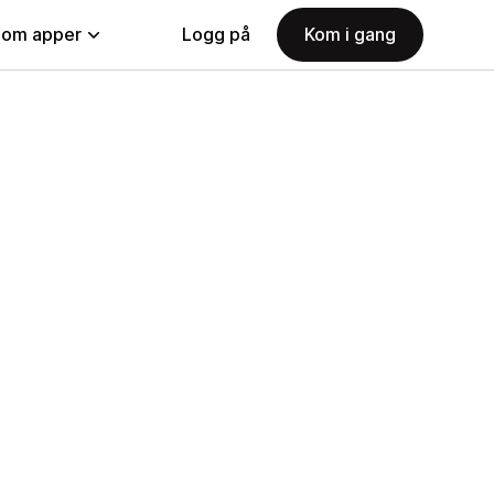
nom apper
Logg på
Kom i gang