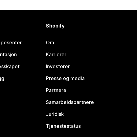
Shopify
lpesenter
Om
ntasjon
Karrierer
lesskapet
Investorer
gg
Presse og media
Partnere
Samarbeidspartnere
Juridisk
Tjenestestatus