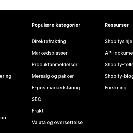
Populære kategorier
Ressurser
Direktefrakting
Shopifys hje
Markedsplasser
API-dokume
Produktanmeldelser
Shopify-fel
vering
Mersalg og pakker
Shopify-blo
E-postmarkedsføring
Forskning
SEO
Frakt
jon
Valuta og oversettelse