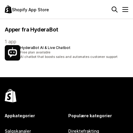
Shopify App Store
Apper fra HyderaBot
1 app
HyderaBot AI & Live Chatbot
Free plan available
AI chatbot that boosts sales and automates customer support
Appkategorier
Populære kategorier
Salgskanaler
Direktefrakting