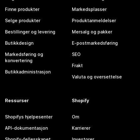
Finne produkter
Markedsplasser
Selge produkter
Produktanmeldelser
Bestillinger og levering
Mersalg og pakker
Butikkdesign
E-postmarkedsføring
Markedsføring og
SEO
konvertering
Frakt
Butikkadministrasjon
Valuta og oversettelse
Ressurser
Shopify
Shopifys hjelpesenter
Om
API-dokumentasjon
Karrierer
Shopify-fellesskapet
Investorer