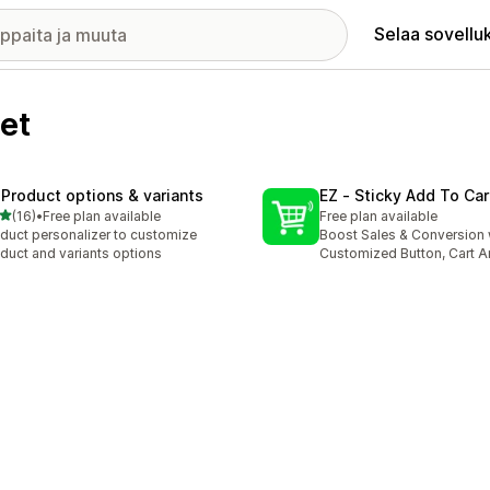
Selaa sovellu
et
 Product options & variants
EZ ‑ Sticky Add To Car
/ 5 tähteä
(16)
•
Free plan available
Free plan available
arvostelua yhteensä
duct personalizer to customize
Boost Sales & Conversion 
duct and variants options
Customized Button, Cart A