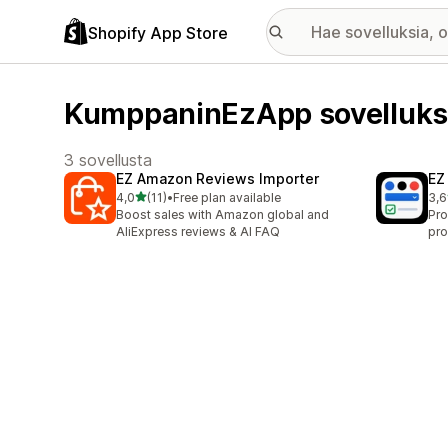
Shopify App Store
KumppaninEzApp sovelluks
3 sovellusta
EZ Amazon Reviews Importer
EZ
/ 5 tähteä
4,0
(11)
•
Free plan available
3,6
11 arvostelua yhteensä
16 
Boost sales with Amazon global and
Pro
AliExpress reviews & AI FAQ
pro