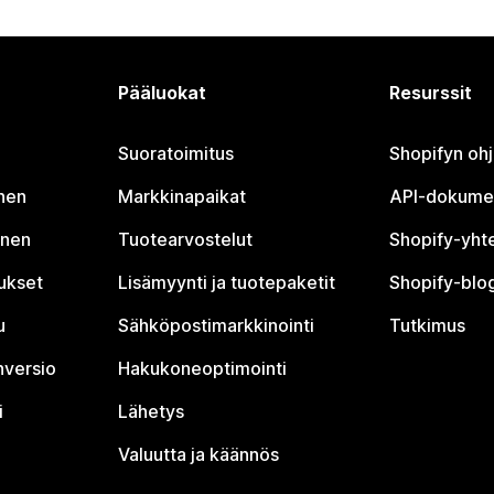
Pääluokat
Resurssit
Suoratoimitus
Shopifyn oh
nen
Markkinapaikat
API-dokume
inen
Tuotearvostelut
Shopify-yht
tukset
Lisämyynti ja tuotepaketit
Shopify-blog
u
Sähköpostimarkkinointi
Tutkimus
nversio
Hakukoneoptimointi
i
Lähetys
Valuutta ja käännös