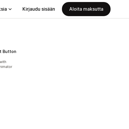
ksia
Kirjaudu sisään
Aloita maksutta
t Button
with
nimator