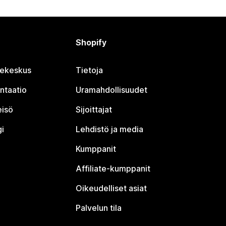
Shopify
jekeskus
Tietoja
ntaatio
Uramahdollisuudet
eisö
Sijoittajat
i
Lehdistö ja media
Kumppanit
Affiliate-kumppanit
Oikeudelliset asiat
Palvelun tila