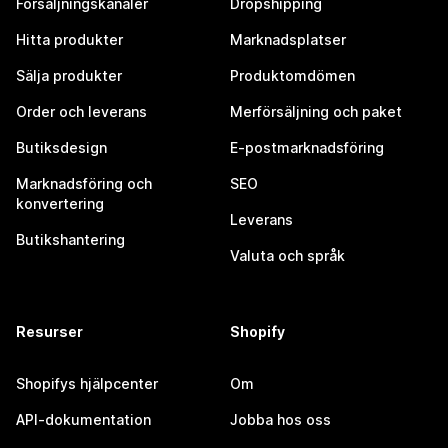
Försäljningskanaler
Dropshipping
Hitta produkter
Marknadsplatser
Sälja produkter
Produktomdömen
Order och leverans
Merförsäljning och paket
Butiksdesign
E-postmarknadsföring
Marknadsföring och
SEO
konvertering
Leverans
Butikshantering
Valuta och språk
Resurser
Shopify
Shopifys hjälpcenter
Om
API-dokumentation
Jobba hos oss