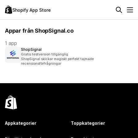
Shopify App Store
Appar från ShopSignal.co
1 app
ShopSignal
Gratis testversion tillgänglig
ShopSignal skickar magiskt perfekt tajmade
recensionsförfrågningar
Appkategorier
Toppkategorier