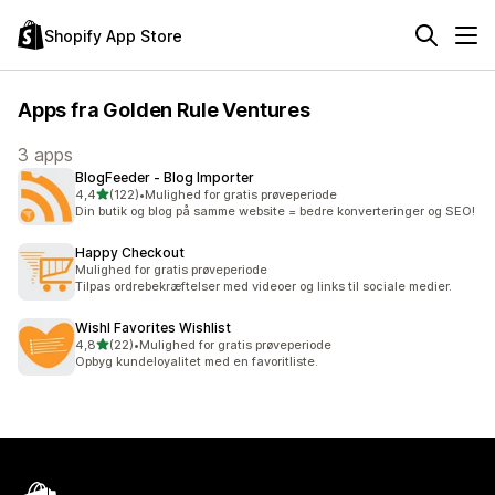
Shopify App Store
Apps fra Golden Rule Ventures
3 apps
BlogFeeder ‑ Blog Importer
ud af 5 stjerner
4,4
(122)
•
Mulighed for gratis prøveperiode
122 anmeldelser i alt
Din butik og blog på samme website = bedre konverteringer og SEO!
Happy Checkout
Mulighed for gratis prøveperiode
Tilpas ordrebekræftelser med videoer og links til sociale medier.
Wishl Favorites Wishlist
ud af 5 stjerner
4,8
(22)
•
Mulighed for gratis prøveperiode
22 anmeldelser i alt
Opbyg kundeloyalitet med en favoritliste.