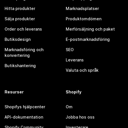
Hitta produkter
Marknadsplatser
Sälja produkter
Produktomdömen
Order och leverans
Merförsäljning och paket
Butiksdesign
E-postmarknadsföring
Marknadsföring och
SEO
konvertering
Leverans
Butikshantering
Valuta och språk
Resurser
Shopify
Shopifys hjälpcenter
Om
API-dokumentation
Jobba hos oss
Shopify Community
Investerare