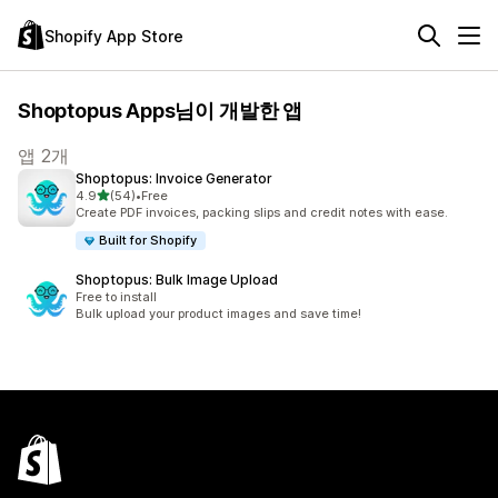
Shopify App Store
Shoptopus Apps님이 개발한 앱
앱 2개
Shoptopus: Invoice Generator
별 5개 중
4.9
(54)
•
Free
총 리뷰 54개
Create PDF invoices, packing slips and credit notes with ease.
Built for Shopify
Shoptopus: Bulk Image Upload
Free to install
Bulk upload your product images and save time!