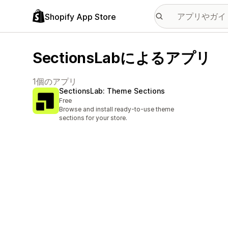
Shopify App Store
SectionsLabによるアプリ
1個のアプリ
SectionsLab: Theme Sections
Free
Browse and install ready-to-use theme
sections for your store.