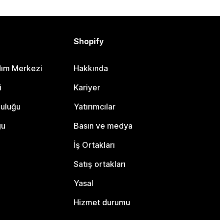
Shopify
dım Merkezi
Hakkında
i
Kariyer
luluğu
Yatırımcılar
gu
Basın ve medya
İş Ortakları
Satış ortakları
Yasal
Hizmet durumu