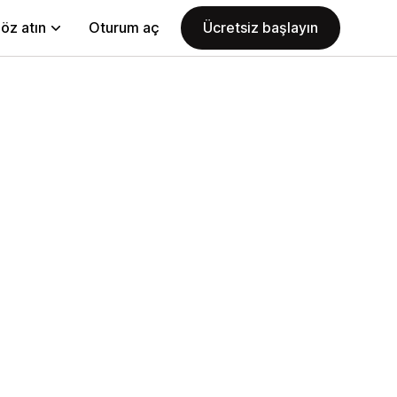
öz atın
Oturum aç
Ücretsiz başlayın