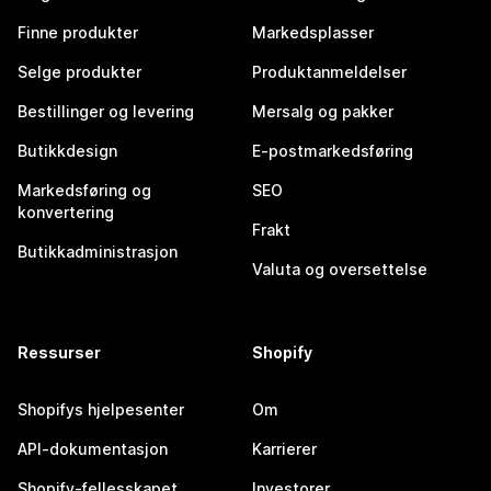
Finne produkter
Markedsplasser
Selge produkter
Produktanmeldelser
Bestillinger og levering
Mersalg og pakker
Butikkdesign
E-postmarkedsføring
Markedsføring og
SEO
konvertering
Frakt
Butikkadministrasjon
Valuta og oversettelse
Ressurser
Shopify
Shopifys hjelpesenter
Om
API-dokumentasjon
Karrierer
Shopify-fellesskapet
Investorer