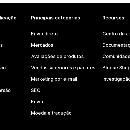
licação
Principais categorias
Recursos
Envio direto
Centro de a
os
Mercados
Documentaç
Avaliações de produtos
Comunidade
vio
Vendas superiores e pacotes
Blogue Shop
Marketing por e-mail
Investigaçã
ersão
SEO
Envio
Moeda e tradução