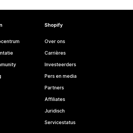
n
Shopify
pcentrum
Over ons
ntatie
Carrières
mmunity
Investeerders
g
Pers en media
Partners
Affiliates
Juridisch
Servicestatus