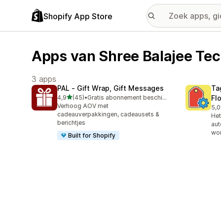
Shopify App Store
Apps van Shree Balajee Tec
3 apps
PAL ‑ Gift Wrap, Gift Messages
Ta
van 5 sterren
4,9
(45)
•
Gratis abonnement beschikbaar
Fl
45 recensies in totaal
Verhoog AOV met
5,0
1 r
cadeauverpakkingen, cadeausets &
Het
berichtjes
aut
wo
Built for Shopify