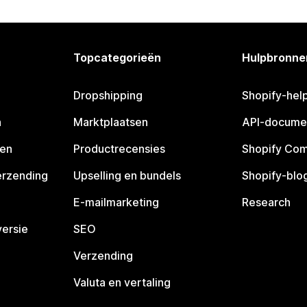
Topcategorieën
Hulpbronne
Dropshipping
Shopify-hel
n
Marktplaatsen
API-docume
pen
Productrecensies
Shopify Co
erzending
Upselling en bundels
Shopify-blo
E-mailmarketing
Research
ersie
SEO
Verzending
Valuta en vertaling