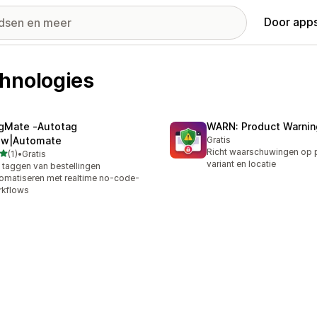
Door apps
hnologies
gMate ‑Autotag
WARN: Product Warnin
ow|Automate
Gratis
Richt waarschuwingen op 
van 5 sterren
(1)
•
Gratis
ecensies in totaal
variant en locatie
 taggen van bestellingen
omatiseren met realtime no-code-
rkflows