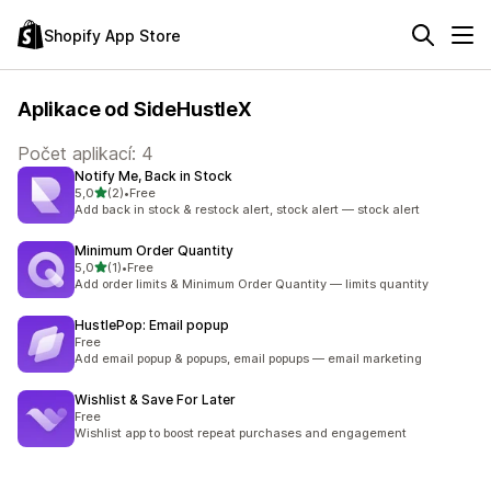
Shopify App Store
Aplikace od SideHustleX
Počet aplikací: 4
Notify Me, Back in Stock
z 5 hvězd
5,0
(2)
•
Free
Celkový počet recenzí: 2
Add back in stock & restock alert, stock alert — stock alert
Minimum Order Quantity
z 5 hvězd
5,0
(1)
•
Free
Celkový počet recenzí: 1
Add order limits & Minimum Order Quantity — limits quantity
HustlePop: Email popup
Free
Add email popup & popups, email popups — email marketing
Wishlist & Save For Later
Free
Wishlist app to boost repeat purchases and engagement