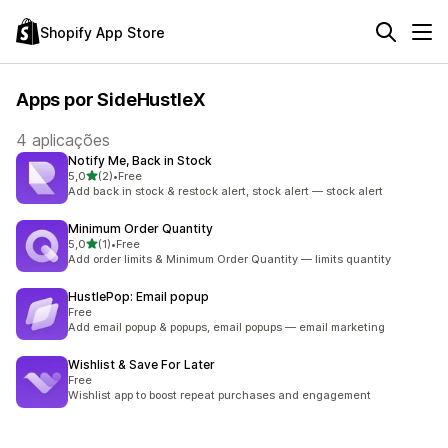
Shopify App Store
Apps por SideHustleX
4 aplicações
Notify Me, Back in Stock
de 5 estrelas
5,0
(2)
•
Free
2 total de avaliações
Add back in stock & restock alert, stock alert — stock alert
Minimum Order Quantity
de 5 estrelas
5,0
(1)
•
Free
1 total de avaliações
Add order limits & Minimum Order Quantity — limits quantity
HustlePop: Email popup
Free
Add email popup & popups, email popups — email marketing
Wishlist & Save For Later
Free
Wishlist app to boost repeat purchases and engagement